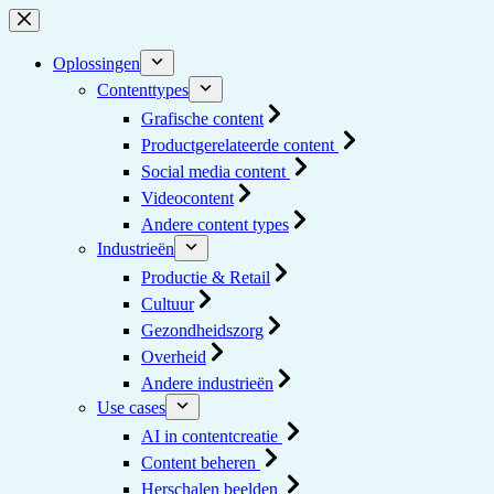
Ga
naar
de
Oplossingen
inhoud
Contenttypes
Grafische content
Productgerelateerde content
Social media content
Videocontent
Andere content types
Industrieën
Productie & Retail
Cultuur
Gezondheidszorg
Overheid
Andere industrieën
Use cases
AI in contentcreatie
Content beheren
Herschalen beelden