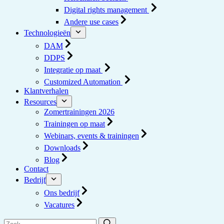
Digital rights management
Andere use cases
Technologieën
DAM
DDPS
Integratie op maat
Customized Automation
Klantverhalen
Resources
Zomertrainingen 2026
Trainingen op maat
Webinars, events & trainingen
Downloads
Blog
Contact
Bedrijf
Ons bedrijf
Vacatures