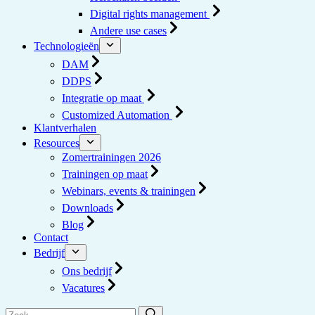
Digital rights management
Andere use cases
Technologieën
DAM
DDPS
Integratie op maat
Customized Automation
Klantverhalen
Resources
Zomertrainingen 2026
Trainingen op maat
Webinars, events & trainingen
Downloads
Blog
Contact
Bedrijf
Ons bedrijf
Vacatures