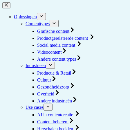
Ga
naar
de
Oplossingen
inhoud
Contenttypes
Grafische content
Productgerelateerde content
Social media content
Videocontent
Andere content types
Industrieën
Productie & Retail
Cultuur
Gezondheidszorg
Overheid
Andere industrieën
Use cases
AI in contentcreatie
Content beheren
Herschalen beelden